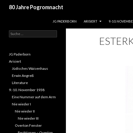
Suchen
80 Jahre Pogromnacht
ZUM INHALT SPRINGEN
Tel.: 05251 22956 /
JG PADERBORN
ARISIERT
9.-10. NOVEMBE
info@jgpb.de
Suche
ESTER
nach:
JG Paderborn
Arisiert
Jüdisches Waisenhaus
Erwin Angreß
Literature
9.-10. November 1938
Eine Nummer auf dem Arm
Nie wieder I
Nie wieder II
Nie wieder III
Overton Fenster
Reaktionen – Overton