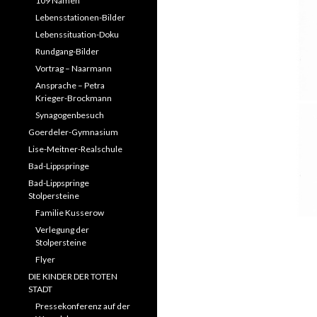
109 Namen
Lebensstationen-Bilder
Lebenssituation-Doku
Rundgang-Bilder
Vortrag – Naarmann
Ansprache – Petra
Krieger-Brockmann
Synagogenbesuch
Goerdeler-Gymnasium
Lise-Meitner-Realschule
Bad-Lippspringe
Bad-Lippspringe
Stolpersteine
Familie Kusserow
Verlegung der
Stolpersteine
Flyer
DIE KINDER DER TOTEN
STADT
Pressekonferenz auf der