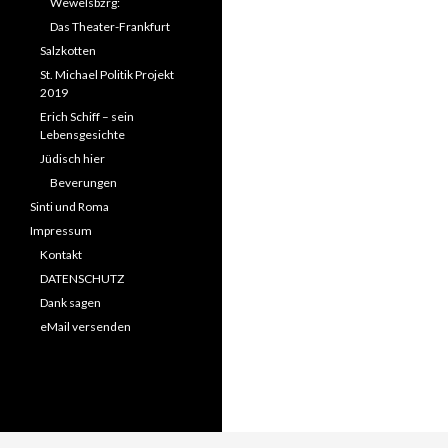
Wewelsbzrg:
Das Theater-Frankfurt
Salzkotten
St. Michael Politik Projekt
2019
Erich Schiff – sein
Lebensgesichte
Jüdisch hier
Beverungen
Sinti und Roma
Impressum
Kontakt
DATENSCHUTZ
Dank sagen
eMail versenden