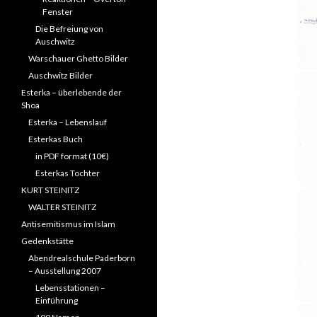
Fenster
Die Befreiung von
Auschwitz
Warschauer Ghetto Bilder
Auschwitz Bilder
Esterka – überlebende der
Shoa
Esterka – Lebenslauf
Esterkas Buch
in PDF format (10€)
Esterkas Tochter
KURT STEINITZ
WALTER STEINITZ
Antisemitismus im Islam
Gedenkstätte
Abendrealschule Paderborn
– Ausstellung 2007
Lebensstationen –
Einführung