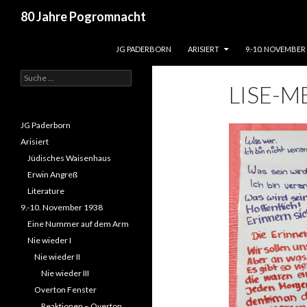
Suchen
80 Jahre Pogromnacht
ZUM INHALT SPRINGEN
Tel.: 05251 22956 /
JG PADERBORN
ARISIERT
9.-10. NOVEMBER
info@jgpb.de
Suche
LISE-M
nach:
JG Paderborn
Arisiert
Jüdisches Waisenhaus
Erwin Angreß
Literature
9.-10. November 1938
Eine Nummer auf dem Arm
Nie wieder I
Nie wieder II
Nie wieder III
Overton Fenster
Reaktionen – Overton