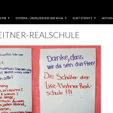
 1938
ESTERKA – ÜBERLEBENDE DER SHOA
KURT STEINITZ
ANTISEM
EITNER-REALSCHULE