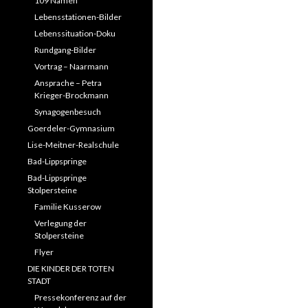
109 Namen
Lebensstationen-Bilder
Lebenssituation-Doku
Rundgang-Bilder
Vortrag – Naarmann
Ansprache – Petra
Krieger-Brockmann
Synagogenbesuch
Goerdeler-Gymnasium
Lise-Meitner-Realschule
Bad-Lippspringe
Bad-Lippspringe
Stolpersteine
Familie Kusserow
Verlegung der
Stolpersteine
Flyer
DIE KINDER DER TOTEN
STADT
Pressekonferenz auf der