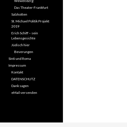
Wewelsbzrg:
Das Theater-Frankfurt
Salzkotten
St. Michael Politik Projekt
2019
Erich Schiff – sein
Lebensgesichte
Jüdisch hier
Beverungen
Sinti und Roma
Impressum
Kontakt
DATENSCHUTZ
Dank sagen
eMail versenden