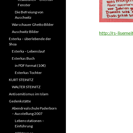
Fenster
Die Befreiung von
Auschwitz
Warschauer Ghetto Bilder
Auschwitz Bilder
http://rs-lisemei
Esterka – überlebende der
Shoa
Esterka – Lebenslauf
Esterkas Buch
in PDF format (10€)
Esterkas Tochter
KURT STEINITZ
WALTER STEINITZ
Antisemitismus im Islam
Gedenkstätte
Abendrealschule Paderborn
– Ausstellung 2007
Lebensstationen –
Einführung