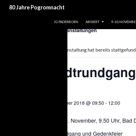
Suchen
80 Jahre Pogromnacht
ZUM INHALT SPRINGEN
JG PADERBORN
ARISIERT
9.-10. NOVEMBE
« Alle Veranstaltungen
Diese Veranstaltung hat bereits stattgefund
Stadtrundgang
9. November 2018 @ 09:50
-
12:00
Freitag, 9. November, 9.50 Uhr, Bad D
Stadtrundgang und Gedenkfeier