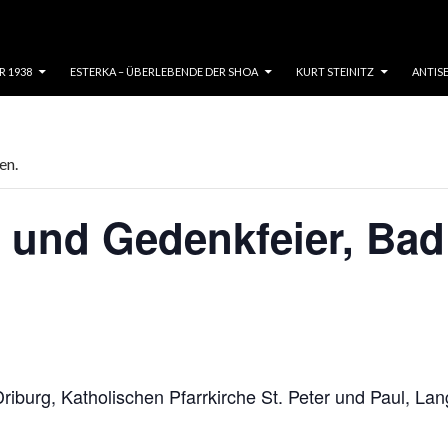
R 1938
ESTERKA – ÜBERLEBENDE DER SHOA
KURT STEINITZ
ANTIS
en.
 und Gedenkfeier, Bad
riburg, Katholischen Pfarrkirche St. Peter und Paul, La