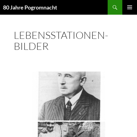
Suchen
80 Jahre Pogromnacht
ZUM
PRIMÄR
INHALT
MENÜ
SPRINGEN
LEBENSSTATIONEN-
BILDER