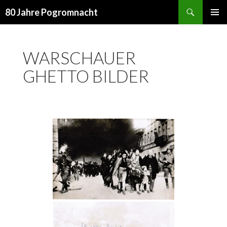
Suchen
80 Jahre Pogromnacht
ZUM
PRIMÄR
INHALT
MENÜ
SPRINGEN
WARSCHAUER
GHETTO BILDER